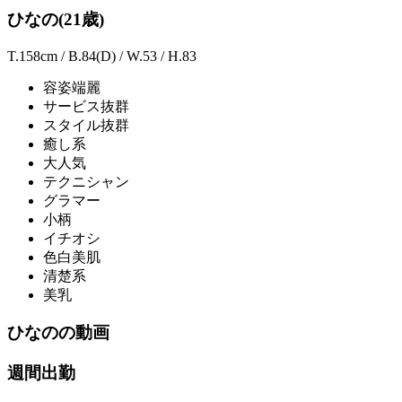
ひなの(21歳)
T.158cm / B.84(D) / W.53 / H.83
容姿端麗
サービス抜群
スタイル抜群
癒し系
大人気
テクニシャン
グラマー
小柄
イチオシ
色白美肌
清楚系
美乳
ひなのの動画
週間出勤