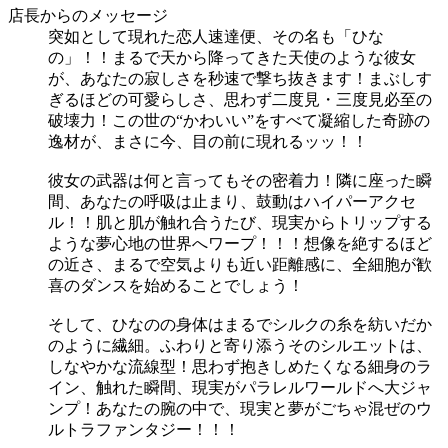
店長からのメッセージ
突如として現れた恋人速達便、その名も「ひな
の」！！まるで天から降ってきた天使のような彼女
が、あなたの寂しさを秒速で撃ち抜きます！まぶしす
ぎるほどの可愛らしさ、思わず二度見・三度見必至の
破壊力！この世の“かわいい”をすべて凝縮した奇跡の
逸材が、まさに今、目の前に現れるッッ！！
彼女の武器は何と言ってもその密着力！隣に座った瞬
間、あなたの呼吸は止まり、鼓動はハイパーアクセ
ル！！肌と肌が触れ合うたび、現実からトリップする
ような夢心地の世界へワープ！！！想像を絶するほど
の近さ、まるで空気よりも近い距離感に、全細胞が歓
喜のダンスを始めることでしょう！
そして、ひなのの身体はまるでシルクの糸を紡いだか
のように繊細。ふわりと寄り添うそのシルエットは、
しなやかな流線型！思わず抱きしめたくなる細身のラ
イン、触れた瞬間、現実がパラレルワールドへ大ジャ
ンプ！あなたの腕の中で、現実と夢がごちゃ混ぜのウ
ルトラファンタジー！！！